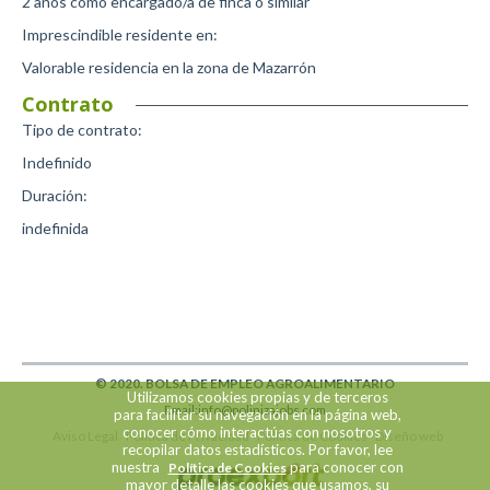
2 años como encargado/a de finca o similar
Imprescindible residente en:
Valorable residencia en la zona de Mazarrón
Contrato
Tipo de contrato:
Indefinido
Duración:
indefinida
© 2020. BOLSA DE EMPLEO AGROALIMENTARIO
Utilizamos cookies propias y de terceros
Email:info@polinizajobs.com
para facilitar su navegación en la página web,
conocer cómo interactúas con nosotros y
Aviso Legal
Política de Privacidad
Política de Cookies
Diseño web
recopilar datos estadísticos. Por favor, lee
nuestra
para conocer con
Política de Cookies
mayor detalle las cookies que usamos, su