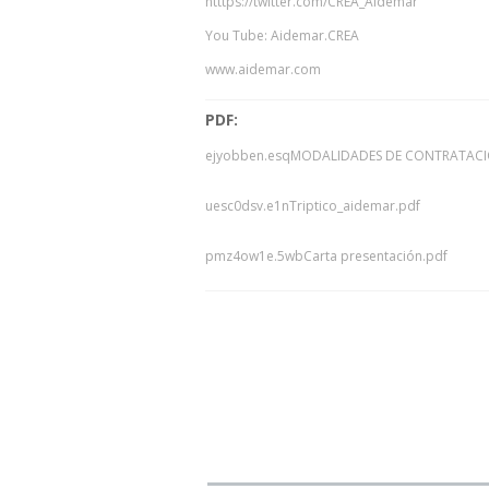
htttps://twitter.com/CREA_Aidemar
You Tube: Aidemar.CREA
www.aidemar.com
PDF:
ejyobben.esqMODALIDADES DE CONTRATAC
uesc0dsv.e1nTriptico_aidemar.pdf
pmz4ow1e.5wbCarta presentación.pdf